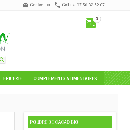


Contact us
Call us:
07 50 32 52 07
0



ÉPICERIE
COMPLÉMENTS ALIMENTAIRES
POUDRE DE CACAO BIO