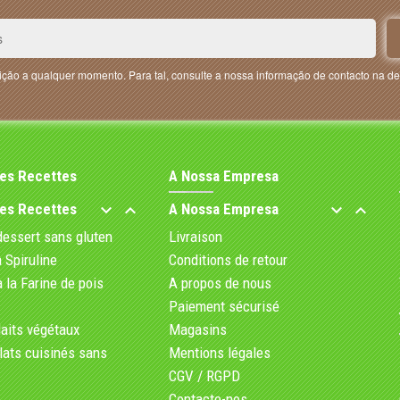
ção a qualquer momento. Para tal, consulte a nossa informação de contacto na de
Des Recettes
A Nossa Empresa
Des Recettes
A Nossa Empresa




dessert sans gluten
Livraison
a Spiruline
Conditions de retour
 la Farine de pois
A propos de nous
Paiement sécurisé
laits végétaux
Magasins
lats cuisinés sans
Mentions légales
CGV / RGPD
Contacte-nos