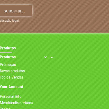
claração legal.
Produtos
Produtos


Promoção
Novos produtos
Top de Vendas
Your Account
Personal info
Merchandise returns
Orders