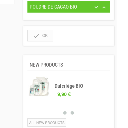
POUDRE DE CACAO BIO



OK
NEW PRODUCTS
Dulcilège BIO
9,90 €
ALL NEW PRODUCTS