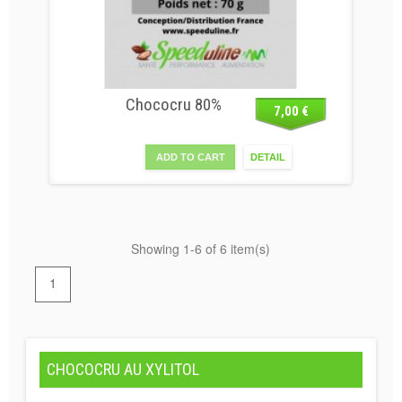
Chococru 80%
7,00 €
ADD TO CART
DETAIL
Showing 1-6 of 6 item(s)
1
CHOCOCRU AU XYLITOL