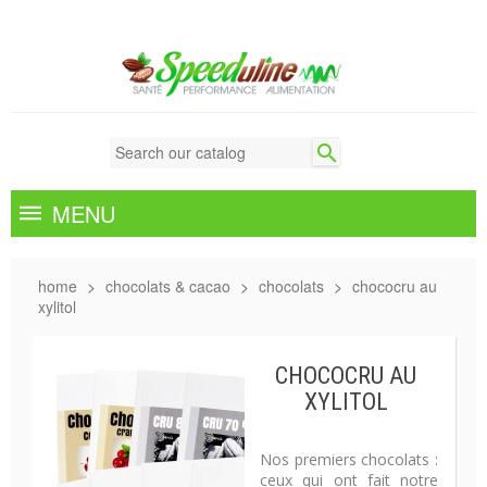

MENU
home
chocolats & cacao
chocolats
chococru au
xylitol
CHOCOCRU AU
XYLITOL
Nos premiers chocolats :
ceux qui ont fait notre