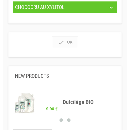
CHOCOCRU AU XYLITOL


OK
NEW PRODUCTS
Dulcilège BIO
9,90 €