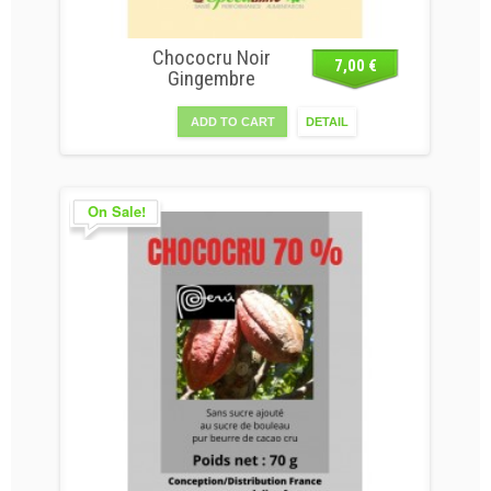
Chococru Noir
7,00 €
Gingembre
ADD TO CART
DETAIL
On Sale!