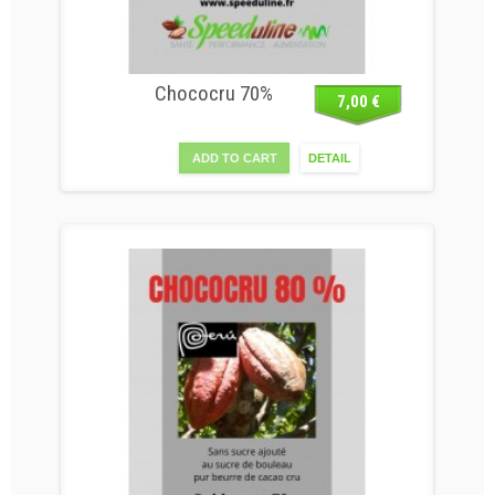
Chococru 70%
7,00 €
ADD TO CART
DETAIL