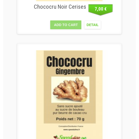
Chococru Noir Cerises
7,00 €
ADD TO CART
DETAIL