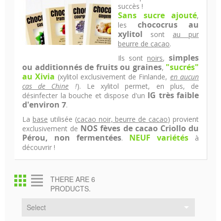
succès !
Sans sucre ajouté
,
chococrus au
les
xylitol
sont
au pur
beurre de cacao
.
simples
Ils sont
noirs
,
ou additionnés de fruits ou graines
"sucrés"
,
au Xivia
(xylitol exclusivement de Finlande,
en aucun
cas de Chine
!
). Le xylitol permet, en plus, de
IG très faible
désinfecter la bouche et dispose d'un
d'environ 7
.
La
base
utilisée (
cacao noir, beurre de cacao
) provient
NOS fèves de cacao Criollo du
exclusivement de
Pérou, non fermentées
NEUF variétés
.
à
découvrir !
THERE ARE 6
PRODUCTS.

Select